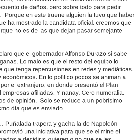
cuento de daños, pero sobre todo para pedir
. Porque en este truene alguien la tuvo que haber
ue ha mostrado la candidata oficial, creemos que
porque no es de las que dejan pasar semejante
o que el gobernador Alfonso Durazo si sabe
ganas. Lo malo es que el resto del equipo lo
e que tenga repercusiones en redes y mediáticas.
y económicos. En lo político pocos se animan a
a por el extranjero, en donde presentó el Plan
 empresas afiliadas. Y nanay. Cero numeralia.
os de opinión. Solo se reduce a un pobrísimo
mismo día que es enviado.
ñalada trapera y gacha la de Napoleón
omovió una iniciativa para que se elimine el
zados a decidir si quieren o no que se les