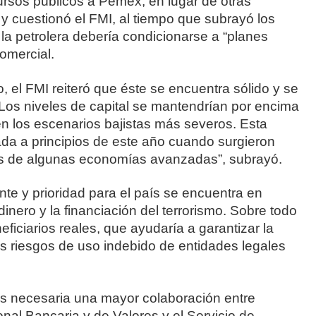
ursos públicos a Pemex, en lugar de otras
 y cuestionó el FMI, al tiempo que subrayó los
la petrolera debería condicionarse a “planes
comercial.
, el FMI reiteró que éste se encuentra sólido y se
“Los niveles de capital se mantendrían por encima
en los escenarios bajistas más severos. Esta
ada a principios de este año cuando surgieron
ros de algunas economías avanzadas”, subrayó.
te y prioridad para el país se encuentra en
dinero y la financiación del terrorismo. Sobre todo
eficiarios reales, que ayudaría a garantizar la
los riesgos de uso indebido de entidades legales
es necesaria una mayor colaboración entre
nal Bancaria y de Valores y el Servicio de