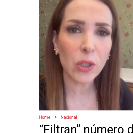
Home
Nacional
“Filtran” número 