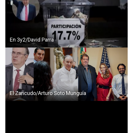
En 3y2/David Parra
El Zancudo/Arturo Soto Munguía