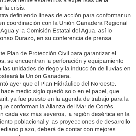
ro nuevamente estaremos a expensas de la
 la crisis.
tra definiendo líneas de acción para conformar un
l en coordinación con la Unión Ganadera Regional
Agua y la Comisión Estatal del Agua, así lo
fonso Durazo, en su conferencia de prensa
e Plan de Protección Civil para garantizar el
s, se encuentran la perforación y equipamiento
 las unidades de riego y la inducción de lluvias en
costeará la Unión Ganadera.
ó ayer que el Plan Hidráulico del Noroeste,
ace medio siglo quedó solo en el papel, que
rit, ya fue puesto en la agenda de trabajo para la
ue conforman la Alianza del Mar de Cortés.
n cada vez más severos, la región desértica en la
iento poblacional y las proyecciones de desarrollo
mediano plazo, deberá de contar con mejores