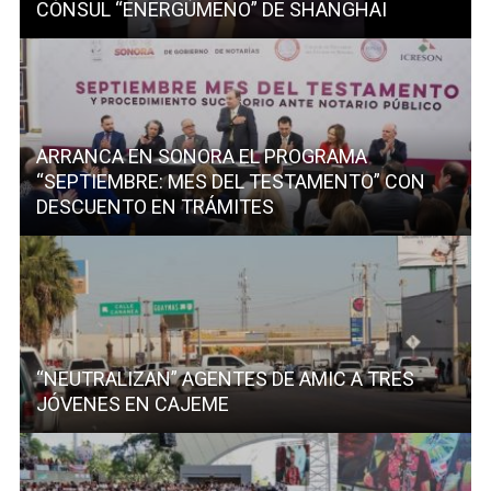
CÓNSUL “ENERGÚMENO” DE SHANGHAI
ARRANCA EN SONORA EL PROGRAMA
“SEPTIEMBRE: MES DEL TESTAMENTO” CON
DESCUENTO EN TRÁMITES
“NEUTRALIZAN” AGENTES DE AMIC A TRES
JÓVENES EN CAJEME