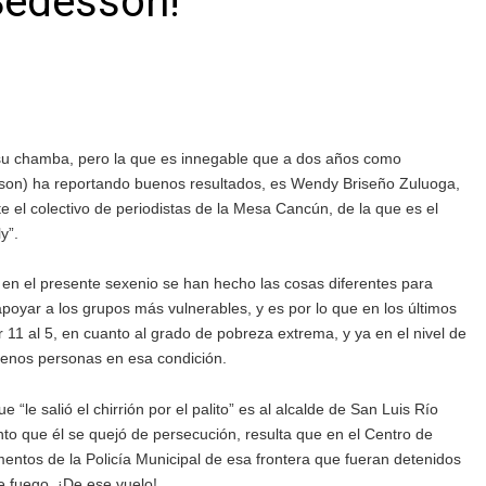
Sedesson!
u chamba, pero la que es innegable que a dos años como
esson) ha reportando buenos resultados, es Wendy Briseño Zuluoga,
 el colectivo de periodistas de la Mesa Cancún, de la que es el
y”.
en el presente sexenio se han hecho las cosas diferentes para
apoyar a los grupos más vulnerables, y es por lo que en los últimos
r 11 al 5, en cuanto al grado de pobreza extrema, y ya en el nivel de
enos personas en esa condición.
 salió el chirrión por el palito” es al alcalde de San Luis Río
o que él se quejó de persecución, resulta que en el Centro de
lementos de la Policía Municipal de esa frontera que fueran detenidos
 fuego. ¡De ese vuelo!