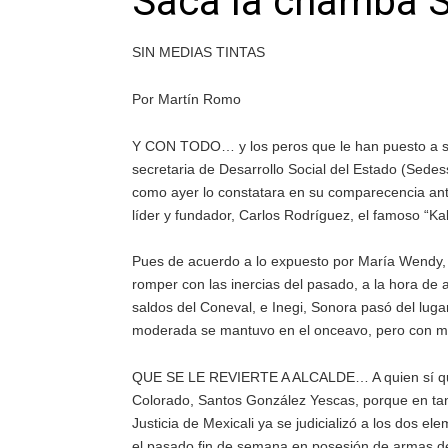
Saca la chamba 
SIN MEDIAS TINTAS
Por Martín Romo
Y CON TODO… y los peros que le han puesto a s
secretaria de Desarrollo Social del Estado (Sed
como ayer lo constatara en su comparecencia ante
líder y fundador, Carlos Rodríguez, el famoso “Kal
Pues de acuerdo a lo expuesto por María Wendy, 
romper con las inercias del pasado, a la hora de 
saldos del Coneval, e Inegi, Sonora pasó del luga
moderada se mantuvo en el onceavo, pero con m
QUE SE LE REVIERTE A ALCALDE… A quien sí que “le
Colorado, Santos González Yescas, porque en tant
Justicia de Mexicali ya se judicializó a los dos e
el pasado fin de semana en posesión de armas de