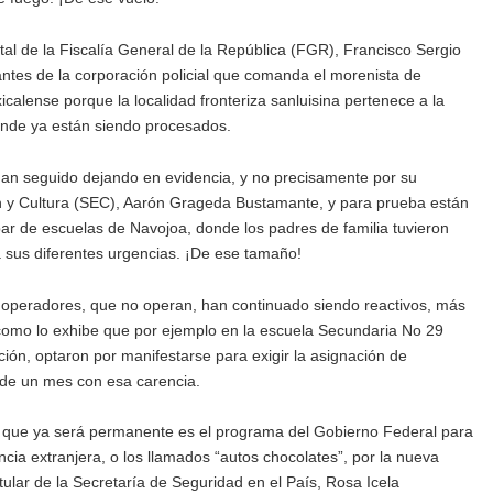
atal de la Fiscalía General de la República (FGR), Francisco Sergio
ntes de la corporación policial que comanda el morenista de
calense porque la localidad fronteriza sanluisina pertenece a la
 donde ya están siendo procesados.
seguido dejando en evidencia, y no precisamente por su
ón y Cultura (SEC), Aarón Grageda Bustamante, y para prueba están
ar de escuelas de Navojoa, donde los padres de familia tuvieron
 sus diferentes urgencias. ¡De ese tamaño!
 operadores, que no operan, han continuado siendo reactivos, más
como lo exhibe que por ejemplo en la escuela Secundaria No 29
ación, optaron por manifestarse para exigir la asignación de
 de un mes con esa carencia.
e ya será permanente es el programa del Gobierno Federal para
cia extranjera, o los llamados “autos chocolates”, por la nueva
tular de la Secretaría de Seguridad en el País, Rosa Icela