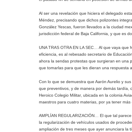
Al ser una revelación que hiciera el delegado est
Méndez, precisando que dichos polizontes integra
González Yescas, fueron llevados a la ciudad mexi
jurisdicción federal de Baja California, y que es
UNA TRAS OTRA EN LA SEC… Al que vaya que han 
eficiencia, es al rebesado secretario de Educaci
ahora la sendas protestas que surgieran en una p
que tomarlas para que les dieran una respuesta a
Con lo que se demuestra que Aarón Aurelio y sus
que preventivos, y de manera por demás tardía, 
Heroico Colegio Militar, ubicada en la colonia Avi
maestros para cuatro materias, por ya tener más
AMPLÍAN REGULARIZACIÓN… El que tal parece qu
la regularización de vehículos usados de proceden
ampliación de tres meses que ayer anunciara la ti