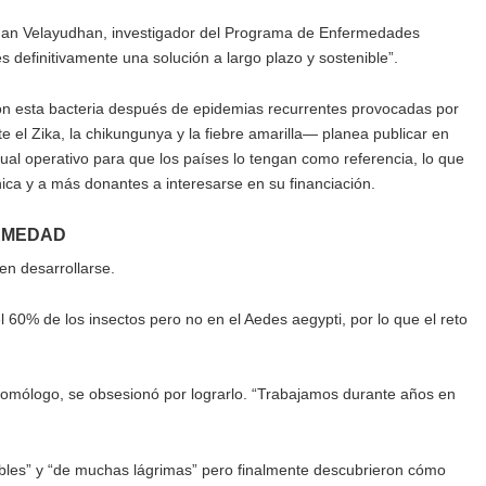
man Velayudhan, investigador del Programa de Enfermedades
definitivamente una solución a largo plazo y sostenible”.
n esta bacteria después de epidemias recurrentes provocadas por
 el Zika, la chikungunya y la fiebre amarilla— planea publicar en
l operativo para que los países lo tengan como referencia, lo que
nica y a más donantes a interesarse en su financiación.
RMEDAD
en desarrollarse.
l 60% de los insectos pero no en el Aedes aegypti, por lo que el reto
tomólogo, se obsesionó por lograrlo. “Trabajamos durante años en
bles” y “de muchas lágrimas” pero finalmente descubrieron cómo