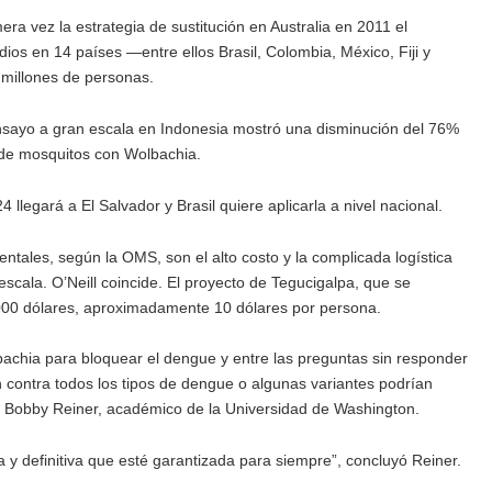
era vez la estrategia de sustitución en Australia en 2011 el
os en 14 países —entre ellos Brasil, Colombia, México, Fiji y
millones de personas.
nsayo a gran escala en Indonesia mostró una disminución del 76%
 de mosquitos con Wolbachia.
 llegará a El Salvador y Brasil quiere aplicarla a nivel nacional.
ntales, según la OMS, son el alto costo y la complicada logística
escala. O’Neill coincide. El proyecto de Tegucigalpa, que se
0.000 dólares, aproximadamente 10 dólares por persona.
bachia para bloquear el dengue y entre las preguntas sin responder
en contra todos los tipos de dengue o algunas variantes podrían
tó Bobby Reiner, académico de la Universidad de Washington.
a y definitiva que esté garantizada para siempre”, concluyó Reiner.