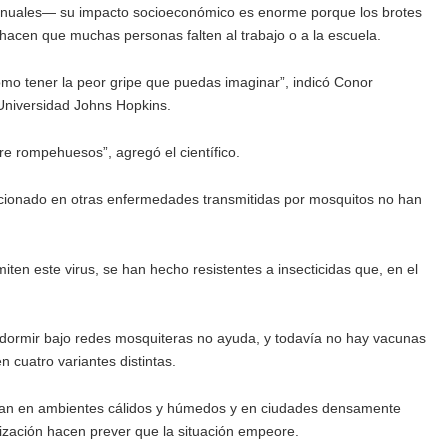
anuales— su impacto socioeconómico es enorme porque los brotes
hacen que muchas personas falten al trabajo o a la escuela.
o tener la peor gripe que puedas imaginar”, indicó Conor
Universidad Johns Hopkins.
re rompehuesos”, agregó el científico.
ncionado en otras enfermedades transmitidas por mosquitos no han
iten este virus, se han hecho resistentes a insecticidas que, en el
dormir bajo redes mosquiteras no ayuda, y todavía no hay vacunas
n cuatro variantes distintas.
feran en ambientes cálidos y húmedos y en ciudades densamente
nización hacen prever que la situación empeore.