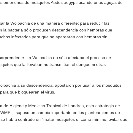
 a los embriones de mosquitos Aedes aegypti usando unas agujas de
sar la Wolbachia de una manera diferente: para reducir las
n la bacteria sólo producen descendencia con hembras que
r machos infectados para que se aparearan con hembras sin
 sorprendente. La Wolbachia no sólo afectaba el proceso de
quitos que la llevaban no transmitían el dengue ni otras
Wolbachia a su descendencia, apostaron por usar a los mosquitos
para que bloquearan el virus.
a de Higiene y Medicina Tropical de Londres, esta estrategia de
el WMP— supuso un cambio importante en los planteamientos de
 se había centrado en “matar mosquitos o, como mínimo, evitar que