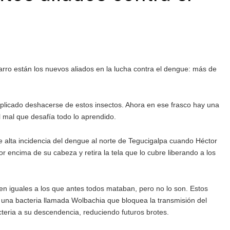
 están los nuevos aliados en la lucha contra el dengue: más de
licado deshacerse de estos insectos. Ahora en ese frasco hay una
l mal que desafía todo lo aprendido.
e alta incidencia del dengue al norte de Tegucigalpa cuando Héctor
or encima de su cabeza y retira la tela que lo cubre liberando a los
n iguales a los que antes todos mataban, pero no lo son. Estos
e una bacteria llamada Wolbachia que bloquea la transmisión del
eria a su descendencia, reduciendo futuros brotes.