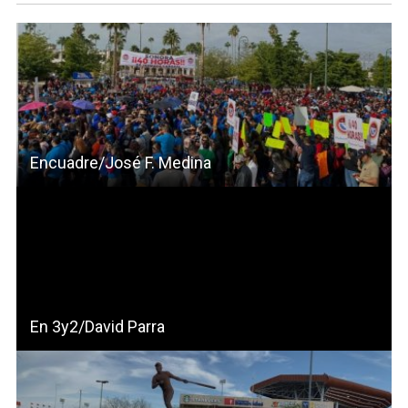
Encuadre/José F. Medina
En 3y2/David Parra