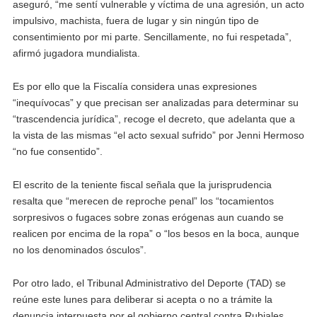
aseguró, “me sentí vulnerable y víctima de una agresión, un acto
impulsivo, machista, fuera de lugar y sin ningún tipo de
consentimiento por mi parte. Sencillamente, no fui respetada”,
afirmó jugadora mundialista.
Es por ello que la Fiscalía considera unas expresiones
“inequívocas” y que precisan ser analizadas para determinar su
“trascendencia jurídica”, recoge el decreto, que adelanta que a
la vista de las mismas “el acto sexual sufrido” por Jenni Hermoso
“no fue consentido”.
El escrito de la teniente fiscal señala que la jurisprudencia
resalta que “merecen de reproche penal” los “tocamientos
sorpresivos o fugaces sobre zonas erógenas aun cuando se
realicen por encima de la ropa” o “los besos en la boca, aunque
no los denominados ósculos”.
Por otro lado, el Tribunal Administrativo del Deporte (TAD) se
reúne este lunes para deliberar si acepta o no a trámite la
denuncia interpuesta por el gobierno central contra Rubiales,