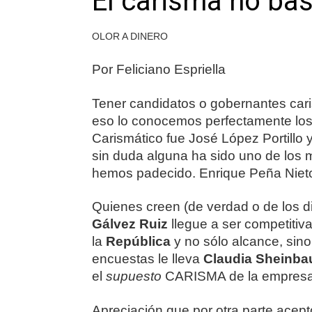
El carisma no ba
OLOR A DINERO
Por Feliciano Espriella
Tener candidatos o gobernantes cari
eso lo conocemos perfectamente los
Carismático fue José López Portillo
sin duda alguna ha sido uno de los 
hemos padecido. Enrique Peña Nieto
Quienes creen (de verdad o de los d
Gálvez Ruiz
llegue a ser competitiv
la
República
y no sólo alcance, sino
encuestas le lleva
Claudia Sheinb
el
supuesto
CARISMA de la empresa
Apreciación que por otra parte acep