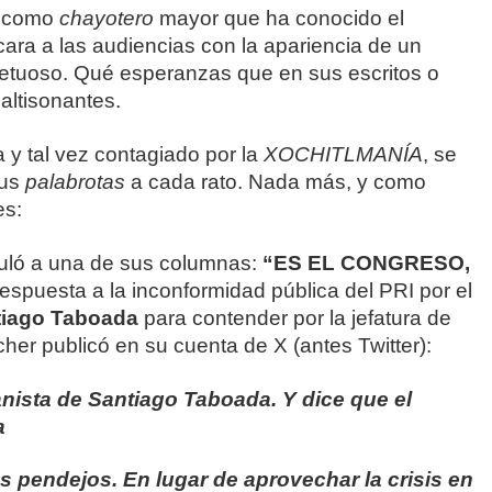
o como
chayotero
mayor que ha conocido el
a cara a las audiencias con la apariencia de un
etuoso. Qué esperanzas que en sus escritos o
 altisonantes.
 y tal vez contagiado por la
XOCHITLMANÍA
, se
sus
palabrotas
a cada rato. Nada más, y como
es:
uló a una de sus columnas:
“ES EL CONGRESO,
espuesta a la inconformidad pública del PRI por el
tiago Taboada
para contender por la jefatura de
er publicó en su cuenta de X (antes Twitter):
nista de Santiago Taboada. Y dice que el
a
s pendejos. En lugar de aprovechar la crisis en