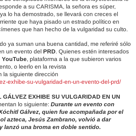
 responde a su CARISMA, la señora es súper,
ya lo ha demostrado, se llevará con creces el
rriente que haya pisado un estrado político en
ímenes que han hecho de la vulgaridad su culto.
do ya suman una buena cantidad, me referiré sólo
 en un evento del
PRD
. Quienes estén interesados
n
YouTube
, plataforma a la que subieron varios
to, o leerlo en la revista
n la siguiente dirección
vez-exhibe-su-vulgaridad-en-un-evento-del-prd/
L GÁLVEZ EXHIBE SU VULGARIDAD EN UN
mentan lo siguiente:
Durante un evento con
Xóchitl Gálvez, quien fue acompañada por el
 sol azteca, Jesús Zambrano, volvió a dar
 y lanzó una broma en doble sentido.