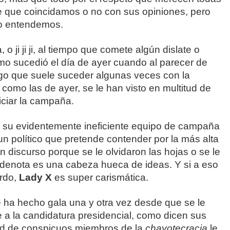
 que coincidamos o no con sus opiniones, pero
o entendemos.
, o ji ji ji, al tiempo que comete algún dislate o
omo sucedió el día de ayer cuando al parecer de
algo que suele suceder algunas veces con la
 como las de ayer, se le han visto en multitud de
iciar la campaña.
y su evidentemente ineficiente equipo de campaña
 un político que pretende contender por la más alta
n discurso porque se le olvidaron las hojas o se le
e denota es una cabeza hueca de ideas. Y si a eso
rdo,
Lady X
es super carismática.
ue ha hecho gala una y otra vez desde que se le
a la candidatura presidencial, como dicen sus
ad de conspicuos miembros de la
chayotecracia
le