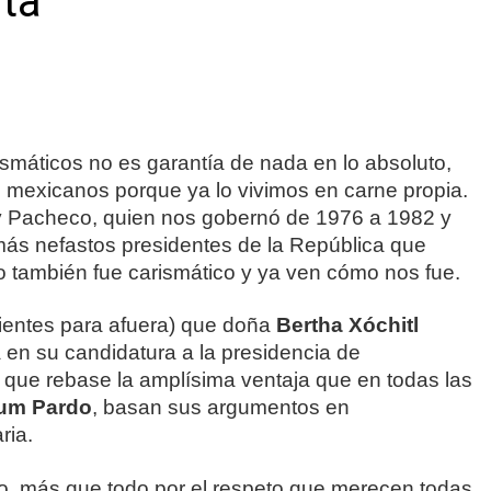
sta
smáticos no es garantía de nada en lo absoluto,
 mexicanos porque ya lo vivimos en carne propia.
 y Pacheco, quien nos gobernó de 1976 a 1982 y
más nefastos presidentes de la República que
 también fue carismático y ya ven cómo nos fue.
ientes para afuera) que doña
Bertha Xóchitl
a en su candidatura a la presidencia de
 que rebase la amplísima ventaja que en todas las
aum Pardo
, basan sus argumentos en
ria.
to, más que todo por el respeto que merecen todas