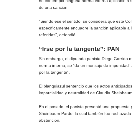
no contempla ninguna norma interna aplicable a se
de una sanción.
“Siendo ese el sentido, se considera que este C
específicamente encuadre la sanción aplicable a 
referidas”, defendió.
“Irse por la tangente”: PAN
Sin embargo, el diputado panista Diego Garrido m
norma interna, se “da un mensaje de impunidad” a 
por la tangente”.
El blanquiazul sentenció que los actos anticipado
imparcialidad y neutralidad de Claudia Sheinbaum 
En el pasado, el panista presentó una propuesta 
Sheinbaum Pardo, la cual también fue rechazada e
abstención.