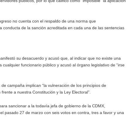
rvidores públicos, por lo que calificó como “imposible” la aplicación
ongreso no cuenta con el respaldo de una norma que
la conducta de la sanción acreditada en cada una de las sentencias
anifestó su desacuerdo y acusó que, al indicar que no existe una
cualquier funcionario público y acusó al órgano legislativo de “irse
s de campaña implican “la vulneración de los principios de
frente a nuestra Constitución y la Ley Electoral”.
para sancionar a la todavía jefa de gobierno de la CDMX,
l pasado 27 de marzo con seis votos en contra, tres a favor y una