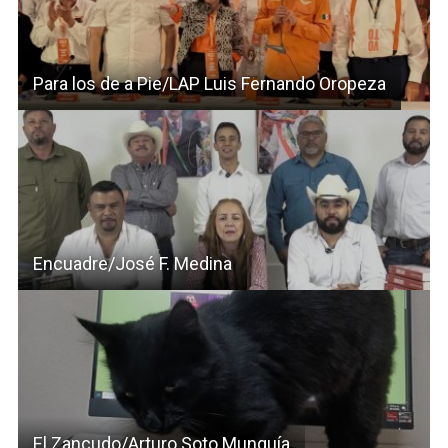
Para los de a Pie/LAP Luis Fernando Oropeza
Encuadre/José F. Medina
El Zancudo/Arturo Soto Munguía