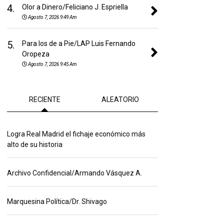
4.
Olor a Dinero/Feliciano J. Espriella
Agosto 7, 2026 9:49 Am
5.
Para los de a Pie/LAP Luis Fernando
Oropeza
Agosto 7, 2026 9:45 Am
RECIENTE
ALEATORIO
Logra Real Madrid el fichaje económico más
alto de su historia
Archivo Confidencial/Armando Vásquez A.
Marquesina Política/Dr. Shivago