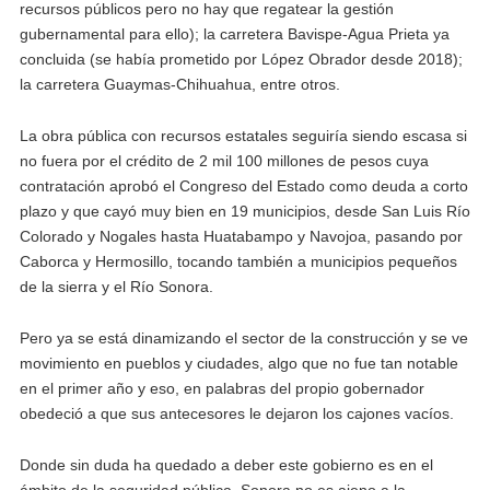
recursos públicos pero no hay que regatear la gestión
gubernamental para ello); la carretera Bavispe-Agua Prieta ya
concluida (se había prometido por López Obrador desde 2018);
la carretera Guaymas-Chihuahua, entre otros.
La obra pública con recursos estatales seguiría siendo escasa si
no fuera por el crédito de 2 mil 100 millones de pesos cuya
contratación aprobó el Congreso del Estado como deuda a corto
plazo y que cayó muy bien en 19 municipios, desde San Luis Río
Colorado y Nogales hasta Huatabampo y Navojoa, pasando por
Caborca y Hermosillo, tocando también a municipios pequeños
de la sierra y el Río Sonora.
Pero ya se está dinamizando el sector de la construcción y se ve
movimiento en pueblos y ciudades, algo que no fue tan notable
en el primer año y eso, en palabras del propio gobernador
obedeció a que sus antecesores le dejaron los cajones vacíos.
Donde sin duda ha quedado a deber este gobierno es en el
ámbito de la seguridad pública. Sonora no es ajeno a la